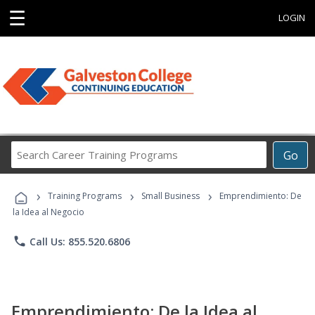
☰
LOGIN
Search
Go
Career
Training
›
›
›
Programs
Training Programs
Small Business
Emprendimiento: De
la Idea al Negocio
phone
Call Us: 855.520.6806
Emprendimiento: De la Idea al