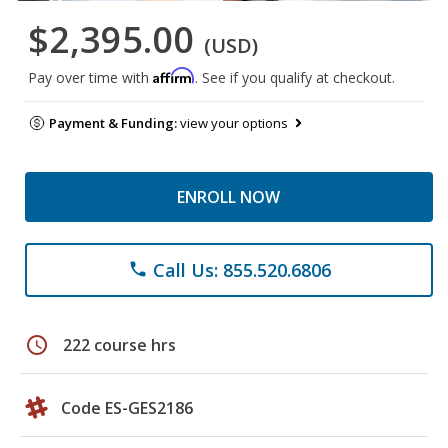
$2,395.00
(USD)
Affirm
Pay over time with
. See if you qualify at checkout.
Payment & Funding:
view your options
ENROLL NOW
Call Us: 855.520.6806
phone
schedule
222 course hrs
Code ES-GES2186