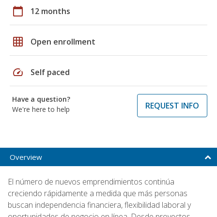
calendar_today
12 months
grid_on
Open enrollment
speed
Self paced
Have a question?
REQUEST INFO
We're here to help
Overview
El número de nuevos emprendimientos continúa
creciendo rápidamente a medida que más personas
buscan independencia financiera, flexibilidad laboral y
oportunidades de negocio en línea. Desde proyectos