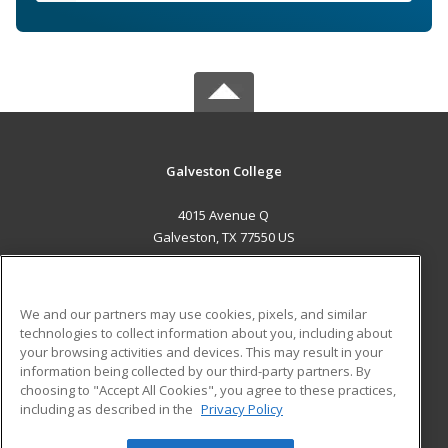
Galveston College
4015 Avenue Q
Galveston, TX 77550 US
MAIN CONTENT
Career Training
We and our partners may use cookies, pixels, and similar
technologies to collect information about you, including about
ADDITIONAL RESOURCES
your browsing activities and devices. This may result in your
information being collected by our third-party partners. By
Military
Student Blog
choosing to "Accept All Cookies", you agree to these practices,
Financial Assistance
including as described in the
Privacy Policy
Help