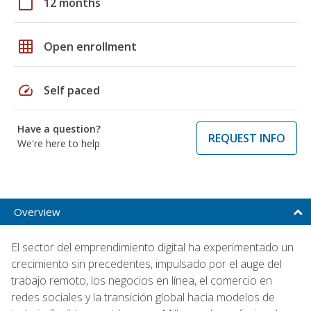
calendar_today
12 months
grid_on
Open enrollment
speed
Self paced
Have a question?
REQUEST INFO
We're here to help
Overview
El sector del emprendimiento digital ha experimentado un
crecimiento sin precedentes, impulsado por el auge del
trabajo remoto, los negocios en línea, el comercio en
redes sociales y la transición global hacia modelos de