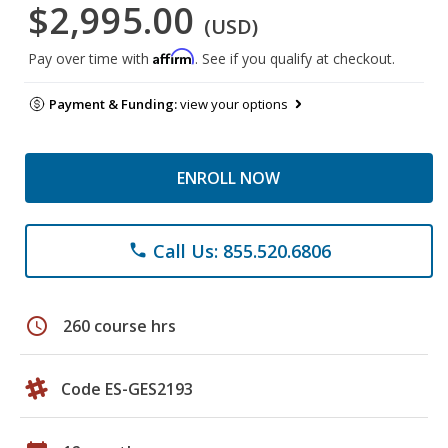
$2,995.00
(USD)
Affirm
Pay over time with
. See if you qualify at checkout.
Payment & Funding:
view your options
ENROLL NOW
Call Us: 855.520.6806
phone
schedule
260 course hrs
Code ES-GES2193