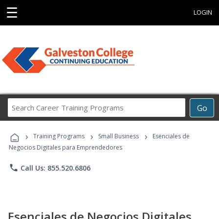
☰
LOGIN
Search
Go
Career
Training
›
›
›
Programs
Training Programs
Small Business
Esenciales de
Negocios Digitales para Emprendedores
phone
Call Us: 855.520.6806
Esenciales de Negocios Digitales